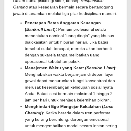
Dalam dunia psikologi siber, konsep
Responsible
Gaming
atau kesadaran bermain secara bertanggung
jawab ditanamkan melalui tiga pilar kedisiplinan mandiri:
Penetapan Batas Anggaran Keuangan
(
Bankroll Limit
):
Pemain profesional selalu
menentukan nominal "uang dingin" yang khusus
dialokasikan untuk hiburan harian. Jika batas
tersebut sudah tercapai, mereka akan berhenti
dengan sukarela tanpa melibatkan uang
operasional kebutuhan pokok.
Manajemen Waktu yang Ketat (
Session Limit
):
Menghabiskan waktu berjam-jam di depan layar
gawai dapat menurunkan fungsi konsentrasi dan
merusak keseimbangan kehidupan sosial nyata
Anda. Batasi sesi bermain maksimal 1 hingga 2
jam per hari untuk menjaga kejernihan pikiran.
Menghindari Ego Mengejar Kekalahan (
Loss
Chasing
):
Ketika berada dalam tren performa
yang kurang beruntung, dorongan emosional
untuk mengembalikan modal secara instan sering