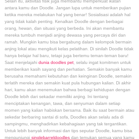
Selain itu, aktivitas fisik juga membantu memperkuat ikatan
antara kamu dan Doodle. Jangan lupa untuk memberikan pujian
ketika mereka melakukan hal yang benar! Sosialisasi adalah hal
yang tidak kalah penting. Kenalkan Doodle dengan berbagai
orang, hewan, dan situasi yang berbeda. Ini akan membantu
mereka tumbuh menjadi anjing dewasa yang percaya diri dan
ramah. Mungkin kamu bisa bergabung dalam kelompok bermain
anjing lokal atau mengikuti kelas pelatihan. Di sinilah Doodle tidak
hanya belajar hal baru, tetapi juga bertemu teman-teman baru!
Saat menjelajahi
dunia doodles pet
, selalu ingat komitmen untuk
memberikan kasih sayang dan perhatian. Semakin banyak kamu
berusaha memahami kebutuhan dan keinginan Doodle, semakin
terlatih mereka dan semakin kuat pula hubungan kalian. Di akhir
hari, kamu akan menemukan bahwa berbagi kehidupan dengan
Doodle lebih dari sekadar memiliki anjing. Ini tentang
menciptakan kenangan, tawa, dan senyuman dalam setiap
momen yang kalian habiskan bersama. Baik itu saat bermain atau
sekedar berbaring santai di sofa, Doodles akan selalu ada di
sampingmu, menghadirkan kebahagiaan yang tak tergantikan.
Untuk lebih banyak informasi dan tips seputar Doodle, kamu bisa
mengunjungi
singlebarreldoodles
dan temukan semua yang kamu