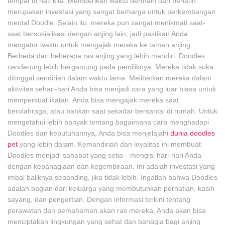
tempat di hati kita. Memberikan waktu bermain dan berlatih
merupakan investasi yang sangat berharga untuk perkembangan
mental Doodle. Selain itu, mereka pun sangat menikmati saat-
saat bersosialisasi dengan anjing lain, jadi pastikan Anda
mengatur waktu untuk mengajak mereka ke taman anjing.
Berbeda dari beberapa ras anjing yang lebih mandiri, Doodles
cenderung lebih bergantung pada pemiliknya. Mereka tidak suka
ditinggal sendirian dalam waktu lama. Melibatkan mereka dalam
aktivitas sehari-hari Anda bisa menjadi cara yang luar biasa untuk
memperkuat ikatan. Anda bisa mengajak mereka saat
berolahraga, atau bahkan saat sekadar bersantai di rumah. Untuk
mengetahui lebih banyak tentang bagaimana cara menghadapi
Doodles dan kebutuhannya, Anda bisa menjelajahi
dunia doodles
pet
yang lebih dalam. Kemandirian dan loyalitas ini membuat
Doodles menjadi sahabat yang setia—mengisi hari-hari Anda
dengan kebahagiaan dan kegembiraan. Ini adalah investasi yang
imbal baliknya sebanding, jika tidak lebih. Ingatlah bahwa Doodles
adalah bagian dari keluarga yang membutuhkan perhatian, kasih
sayang, dan pengertian. Dengan informasi terkini tentang
perawatan dan pemahaman akan ras mereka, Anda akan bisa
menciptakan lingkungan yang sehat dan bahagia bagi anjing