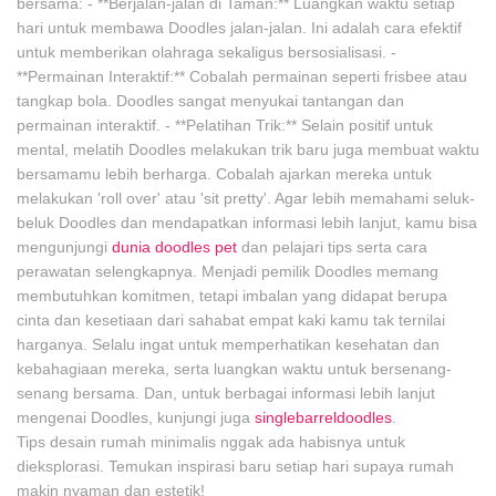
bersama: - **Berjalan-jalan di Taman:** Luangkan waktu setiap
hari untuk membawa Doodles jalan-jalan. Ini adalah cara efektif
untuk memberikan olahraga sekaligus bersosialisasi. -
**Permainan Interaktif:** Cobalah permainan seperti frisbee atau
tangkap bola. Doodles sangat menyukai tantangan dan
permainan interaktif. - **Pelatihan Trik:** Selain positif untuk
mental, melatih Doodles melakukan trik baru juga membuat waktu
bersamamu lebih berharga. Cobalah ajarkan mereka untuk
melakukan 'roll over' atau 'sit pretty'. Agar lebih memahami seluk-
beluk Doodles dan mendapatkan informasi lebih lanjut, kamu bisa
mengunjungi
dunia doodles pet
dan pelajari tips serta cara
perawatan selengkapnya. Menjadi pemilik Doodles memang
membutuhkan komitmen, tetapi imbalan yang didapat berupa
cinta dan kesetiaan dari sahabat empat kaki kamu tak ternilai
harganya. Selalu ingat untuk memperhatikan kesehatan dan
kebahagiaan mereka, serta luangkan waktu untuk bersenang-
senang bersama. Dan, untuk berbagai informasi lebih lanjut
mengenai Doodles, kunjungi juga
singlebarreldoodles
.
Tips desain rumah minimalis nggak ada habisnya untuk
dieksplorasi. Temukan inspirasi baru setiap hari supaya rumah
makin nyaman dan estetik!