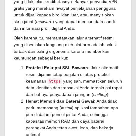
yang tidak jelas kredibilitasnya. Banyak penyedia VPN
gratis yang merekam riwayat penjelajahan pengguna
untuk dijual kepada biro iklan luar, atau menyisipkan
skrip jahat (
malware
) yang dapat mencuri data sandi
dan informasi profil digital Anda.
Oleh karena itu, memanfaatkan jalur alternatif resmi
yang disediakan langsung oleh platform adalah solusi
terbaik dan paling ergonomis karena memberikan
keuntungan sebagai berikut:
Proteksi Enkripsi SSL Bawaan:
Jalur alternatif
resmi dijamin tetap berjalan di atas protokol
keamanan
yang sah, memastikan seluruh
https
data identitas dan transaksi Anda terenkripsi rapat
dari bahaya penyadapan jaringan (
sniffing
).
Hemat Memori dan Baterai Gawai:
Anda tidak
perlu memasang (
install
) aplikasi tambahan apa
pun di dalam ponsel pintar Anda, sehingga
kapasitas memori RAM dan daya baterai
perangkat Anda tetap awet, lega, dan bekerja
optimal.