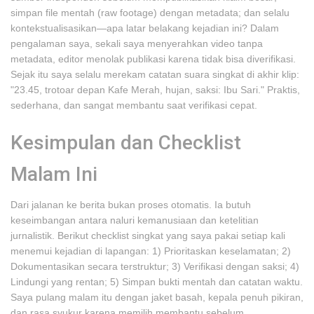
simpan file mentah (raw footage) dengan metadata; dan selalu
kontekstualisasikan—apa latar belakang kejadian ini? Dalam
pengalaman saya, sekali saya menyerahkan video tanpa
metadata, editor menolak publikasi karena tidak bisa diverifikasi.
Sejak itu saya selalu merekam catatan suara singkat di akhir klip:
"23.45, trotoar depan Kafe Merah, hujan, saksi: Ibu Sari." Praktis,
sederhana, dan sangat membantu saat verifikasi cepat.
Kesimpulan dan Checklist
Malam Ini
Dari jalanan ke berita bukan proses otomatis. Ia butuh
keseimbangan antara naluri kemanusiaan dan ketelitian
jurnalistik. Berikut checklist singkat yang saya pakai setiap kali
menemui kejadian di lapangan: 1) Prioritaskan keselamatan; 2)
Dokumentasikan secara terstruktur; 3) Verifikasi dengan saksi; 4)
Lindungi yang rentan; 5) Simpan bukti mentah dan catatan waktu.
Saya pulang malam itu dengan jaket basah, kepala penuh pikiran,
dan rasa syukur karena memilih membantu sebelum