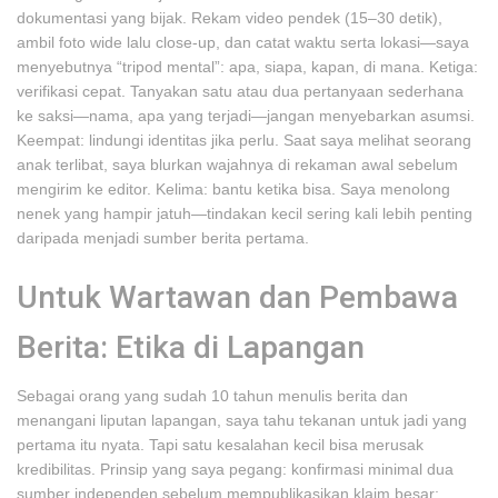
dokumentasi yang bijak. Rekam video pendek (15–30 detik),
ambil foto wide lalu close-up, dan catat waktu serta lokasi—saya
menyebutnya “tripod mental”: apa, siapa, kapan, di mana. Ketiga:
verifikasi cepat. Tanyakan satu atau dua pertanyaan sederhana
ke saksi—nama, apa yang terjadi—jangan menyebarkan asumsi.
Keempat: lindungi identitas jika perlu. Saat saya melihat seorang
anak terlibat, saya blurkan wajahnya di rekaman awal sebelum
mengirim ke editor. Kelima: bantu ketika bisa. Saya menolong
nenek yang hampir jatuh—tindakan kecil sering kali lebih penting
daripada menjadi sumber berita pertama.
Untuk Wartawan dan Pembawa
Berita: Etika di Lapangan
Sebagai orang yang sudah 10 tahun menulis berita dan
menangani liputan lapangan, saya tahu tekanan untuk jadi yang
pertama itu nyata. Tapi satu kesalahan kecil bisa merusak
kredibilitas. Prinsip yang saya pegang: konfirmasi minimal dua
sumber independen sebelum mempublikasikan klaim besar;