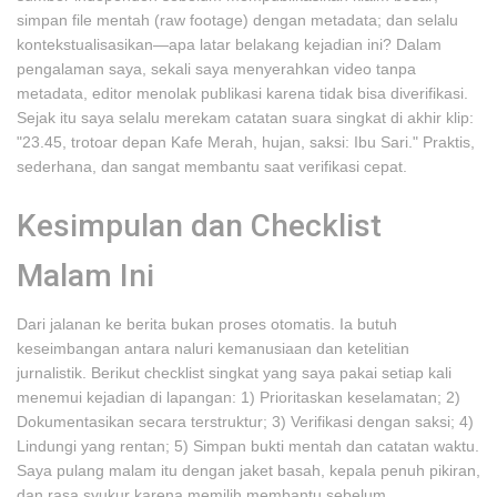
simpan file mentah (raw footage) dengan metadata; dan selalu
kontekstualisasikan—apa latar belakang kejadian ini? Dalam
pengalaman saya, sekali saya menyerahkan video tanpa
metadata, editor menolak publikasi karena tidak bisa diverifikasi.
Sejak itu saya selalu merekam catatan suara singkat di akhir klip:
"23.45, trotoar depan Kafe Merah, hujan, saksi: Ibu Sari." Praktis,
sederhana, dan sangat membantu saat verifikasi cepat.
Kesimpulan dan Checklist
Malam Ini
Dari jalanan ke berita bukan proses otomatis. Ia butuh
keseimbangan antara naluri kemanusiaan dan ketelitian
jurnalistik. Berikut checklist singkat yang saya pakai setiap kali
menemui kejadian di lapangan: 1) Prioritaskan keselamatan; 2)
Dokumentasikan secara terstruktur; 3) Verifikasi dengan saksi; 4)
Lindungi yang rentan; 5) Simpan bukti mentah dan catatan waktu.
Saya pulang malam itu dengan jaket basah, kepala penuh pikiran,
dan rasa syukur karena memilih membantu sebelum