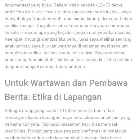
dokumentasi yang bijak. Rekam video pendek (15–30 detik),
ambil foto wide lalu close-up, dan catat waktu serta lokasi—saya
menyebutnya “tripod mental”: apa, siapa, kapan, di mana. Ketiga:
verifikasi cepat. Tanyakan satu atau dua pertanyaan sederhana
ke saksi—nama, apa yang terjadi—jangan menyebarkan asumsi.
Keempat: lindungi identitas jika perlu. Saat saya melihat seorang
anak terlibat, saya blurkan wajahnya di rekaman awal sebelum
mengirim ke editor. Kelima: bantu ketika bisa. Saya menolong
nenek yang hampir jatuh—tindakan kecil sering kali lebih penting
daripada menjadi sumber berita pertama.
Untuk Wartawan dan Pembawa
Berita: Etika di Lapangan
Sebagai orang yang sudah 10 tahun menulis berita dan
menangani liputan lapangan, saya tahu tekanan untuk jadi yang
pertama itu nyata. Tapi satu kesalahan kecil bisa merusak
kredibilitas. Prinsip yang saya pegang: konfirmasi minimal dua
sumber independen sebelum mempublikasikan klaim besar;