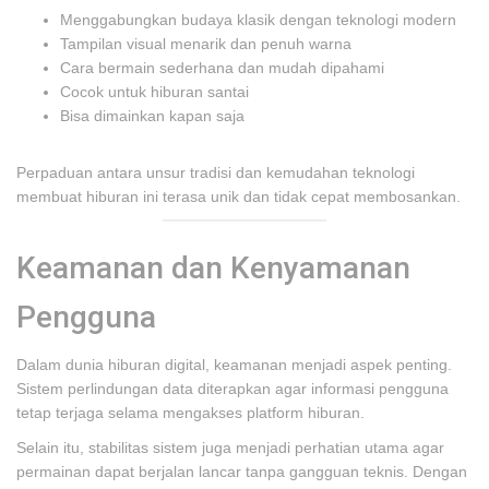
Menggabungkan budaya klasik dengan teknologi modern
Tampilan visual menarik dan penuh warna
Cara bermain sederhana dan mudah dipahami
Cocok untuk hiburan santai
Bisa dimainkan kapan saja
Perpaduan antara unsur tradisi dan kemudahan teknologi
membuat hiburan ini terasa unik dan tidak cepat membosankan.
Keamanan dan Kenyamanan
Pengguna
Dalam dunia hiburan digital, keamanan menjadi aspek penting.
Sistem perlindungan data diterapkan agar informasi pengguna
tetap terjaga selama mengakses platform hiburan.
Selain itu, stabilitas sistem juga menjadi perhatian utama agar
permainan dapat berjalan lancar tanpa gangguan teknis. Dengan