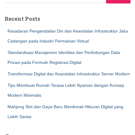
Recent Posts
Kesadaran Pengendalian Diri dan Keandalan Infrastruktur Jalur
Cadangan pada Industri Permainan Virtual
Standardisasi Manajemen Identitas dan Perlindungan Data
Privasi pada Formulir Registrasi Digital
Transformasi Digital dan Keandalan Infrastruktur Server Modern
Tips Membuat Rumah Terasa Lebih Nyaman dengan Konsep
Modern Minimalis
Mahjong Slot dan Gaya Baru Menikmati Hiburan Digital yang
Lebih Santai