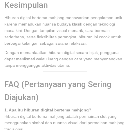
Kesimpulan
Hiburan digital bertema mahjong menawarkan pengalaman unik
karena memadukan nuansa budaya klasik dengan teknologi
masa kini. Dengan tampilan visual menarik, cara bermain
sederhana, serta fleksibilitas perangkat, hiburan ini cocok untuk
berbagai kalangan sebagai sarana relaksasi.
Dengan memanfaatkan hiburan digital secara bijak, pengguna
dapat menikmati waktu luang dengan cara yang menyenangkan
tanpa mengganggu aktivitas utama.
FAQ (Pertanyaan yang Sering
Diajukan)
1. Apa itu hiburan digital bertema mahjong?
Hiburan digital bertema mahjong adalah permainan slot yang
menggunakan simbol dan nuansa visual dari permainan mahjong
tradisional.