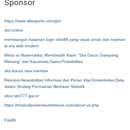
Sponsor
https://www.alliespirits.com/gin/
slot online
membangun halaman login okto88 yang cepat aman dan nyaman
di era web modern
Mitos vs Matematika: Membedah Klaim “Slot Gacor Gampang
Menang” dari Kacamata Sains Probabilitas
slot bonus new member
Revolusi Aksesibilitas Informasi dan Peran Vital Konektivitas Data
dalam Strategi Permainan Berbasis Statistik
situs slot777 gacor
https://tropicalpoolsofaustintexas.com/about-us.php
Fila88