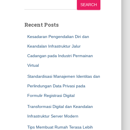
SEARCH
Recent Posts
Kesadaran Pengendalian Diri dan
Keandalan Infrastruktur Jalur
Cadangan pada Industri Permainan
Virtual
Standardisasi Manajemen Identitas dan
Perlindungan Data Privasi pada
Formulir Registrasi Digital
Transformasi Digital dan Keandalan
Infrastruktur Server Modern
Tips Membuat Rumah Terasa Lebih