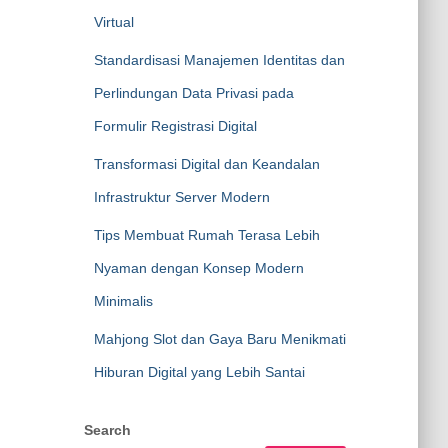
Virtual
Standardisasi Manajemen Identitas dan
Perlindungan Data Privasi pada
Formulir Registrasi Digital
Transformasi Digital dan Keandalan
Infrastruktur Server Modern
Tips Membuat Rumah Terasa Lebih
Nyaman dengan Konsep Modern
Minimalis
Mahjong Slot dan Gaya Baru Menikmati
Hiburan Digital yang Lebih Santai
Search