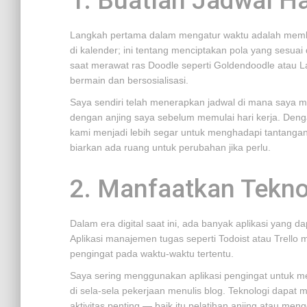
1. Buatlah Jadwal Ha
Langkah pertama dalam mengatur waktu adalah membua
di kalender; ini tentang menciptakan pola yang sesua
saat merawat ras Doodle seperti Goldendoodle atau 
bermain dan bersosialisasi.
Saya sendiri telah menerapkan jadwal di mana saya me
dengan anjing saya sebelum memulai hari kerja. Dengan 
kami menjadi lebih segar untuk menghadapi tantangan 
biarkan ada ruang untuk perubahan jika perlu.
2. Manfaatkan Tekno
Dalam era digital saat ini, ada banyak aplikasi yang 
Aplikasi manajemen tugas seperti Todoist atau Trello
pengingat pada waktu-waktu tertentu.
Saya sering menggunakan aplikasi pengingat untuk me
di sela-sela pekerjaan menulis blog. Teknologi dapat
aktivitas penting — baik itu pelatihan anjing atau men