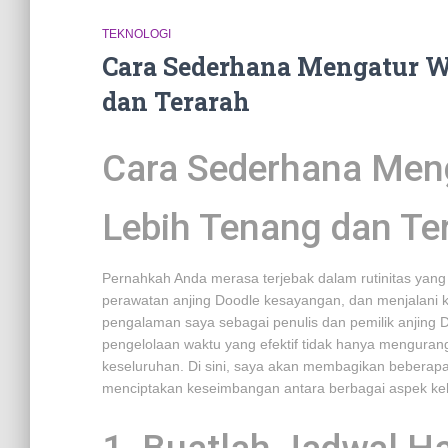
TEKNOLOGI
Cara Sederhana Mengatur W
dan Terarah
Cara Sederhana Men
Lebih Tenang dan Te
Pernahkah Anda merasa terjebak dalam rutinitas yang
perawatan anjing Doodle kesayangan, dan menjalani ke
pengalaman saya sebagai penulis dan pemilik anjing
pengelolaan waktu yang efektif tidak hanya mengurangi
keseluruhan. Di sini, saya akan membagikan beberap
menciptakan keseimbangan antara berbagai aspek ke