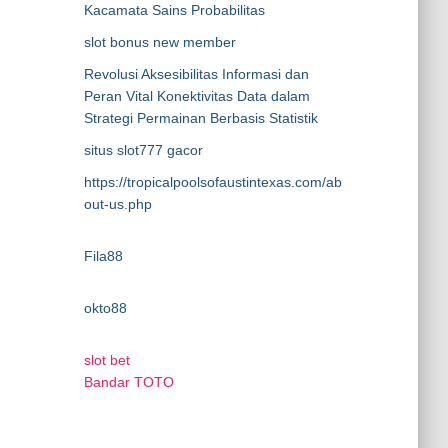
Kacamata Sains Probabilitas
slot bonus new member
Revolusi Aksesibilitas Informasi dan
Peran Vital Konektivitas Data dalam
Strategi Permainan Berbasis Statistik
situs slot777 gacor
https://tropicalpoolsofaustintexas.com/ab
out-us.php
Fila88
okto88
slot bet
Bandar TOTO