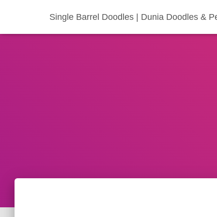
Single Barrel Doodles | Dunia Doodles & P