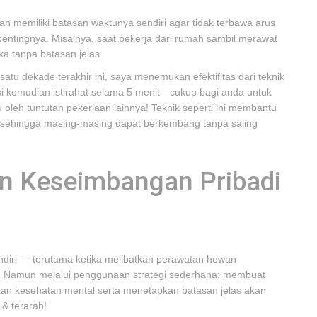
an memiliki batasan waktunya sendiri agar tidak terbawa arus
pentingnya. Misalnya, saat bekerja dari rumah sambil merawat
ka tanpa batasan jelas.
tu dekade terakhir ini, saya menemukan efektifitas dari teknik
i kemudian istirahat selama 5 menit—cukup bagi anda untuk
oleh tuntutan pekerjaan lainnya! Teknik seperti ini membantu
t sehingga masing-masing dapat berkembang tanpa saling
n Keseimbangan Pribadi
diri — terutama ketika melibatkan perawatan hewan
tif! Namun melalui penggunaan strategi sederhana: membuat
ikan kesehatan mental serta menetapkan batasan jelas akan
& terarah!