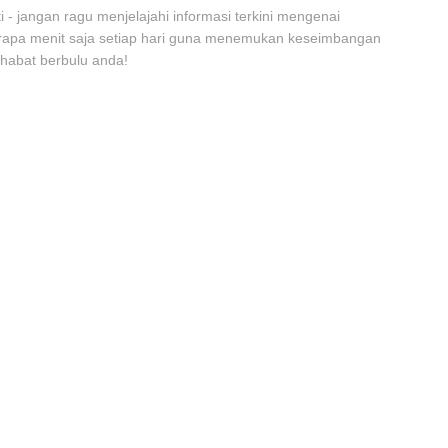
i - jangan ragu menjelajahi informasi terkini mengenai
erapa menit saja setiap hari guna menemukan keseimbangan
ahabat berbulu anda!