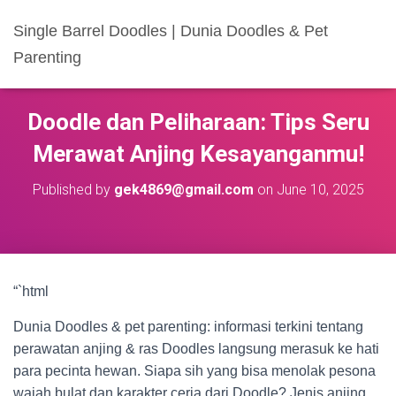
Single Barrel Doodles | Dunia Doodles & Pet
Parenting
Doodle dan Peliharaan: Tips Seru
Merawat Anjing Kesayanganmu!
Published by
gek4869@gmail.com
on
June 10, 2025
“`html
Dunia Doodles & pet parenting: informasi terkini tentang
perawatan anjing & ras Doodles langsung merasuk ke hati
para pecinta hewan. Siapa sih yang bisa menolak pesona
wajah bulat dan karakter ceria dari Doodle? Jenis anjing