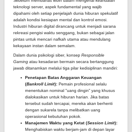
Sebelum membahas lebih dalam mengenai keandalan
teknologi server, aspek fundamental yang wajib
dipahami oleh setiap penjelajah dunia hiburan spekulatif
adalah kondisi kesiapan mental dan kontrol emosi.
Industri hiburan digital dirancang untuk menjadi sarana
rekreasi pengisi waktu senggang, bukan sebagai jalan
pintas untuk mencari nafkah utama atau mendulang
kekayaan instan dalam semalam.
Dalam dunia psikologi siber, konsep
Responsible
Gaming
atau kesadaran bermain secara bertanggung
jawab ditanamkan melalui tiga pilar kedisiplinan mandiri:
Penetapan Batas Anggaran Keuangan
(
Bankroll Limit
):
Pemain profesional selalu
menentukan nominal "uang dingin" yang khusus
dialokasikan untuk hiburan harian. Jika batas
tersebut sudah tercapai, mereka akan berhenti
dengan sukarela tanpa melibatkan uang
operasional kebutuhan pokok.
Manajemen Waktu yang Ketat (
Session Limit
):
Menghabiskan waktu berjam-jam di depan layar