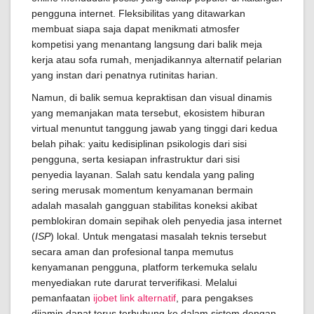
pengguna internet. Fleksibilitas yang ditawarkan
membuat siapa saja dapat menikmati atmosfer
kompetisi yang menantang langsung dari balik meja
kerja atau sofa rumah, menjadikannya alternatif pelarian
yang instan dari penatnya rutinitas harian.
Namun, di balik semua kepraktisan dan visual dinamis
yang memanjakan mata tersebut, ekosistem hiburan
virtual menuntut tanggung jawab yang tinggi dari kedua
belah pihak: yaitu kedisiplinan psikologis dari sisi
pengguna, serta kesiapan infrastruktur dari sisi
penyedia layanan. Salah satu kendala yang paling
sering merusak momentum kenyamanan bermain
adalah masalah gangguan stabilitas koneksi akibat
pemblokiran domain sepihak oleh penyedia jasa internet
(
ISP
) lokal. Untuk mengatasi masalah teknis tersebut
secara aman dan profesional tanpa memutus
kenyamanan pengguna, platform terkemuka selalu
menyediakan rute darurat terverifikasi. Melalui
pemanfaatan
ijobet link alternatif
, para pengakses
dijamin dapat terus terhubung ke dalam sistem dengan