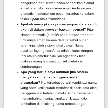
pengiriman dari server, salah pengetikan alamat
email, atau filter keamanan email Anda secara
otomatis memasukkan pesan tersebut ke dalam
folder
Spam
atau
Promotions
.
Apakah aman jika saya menyimpan data sandi
akun di dalam browser bawaan ponsel?
Fitur
simpan otomatis (
autofill
) pada browser modern
umumnya aman karena data tersebut sudah
terenkripsi oleh sistem lokal gawai. Namun,
pastikan layar gawai Anda telah dikunci dengan
PIN atau biometrik sidik jari agar tidak bisa
diakses orang lain saat ponsel diletakkan
sembarangan.
Apa yang harus saya lakukan jika sistem
menyatakan nama pengguna sudah
digunakan?
Hal tersebut berarti kombinasi nama
yang Anda ketik sudah terdaftar di basis data oleh
pengguna lain terlebih dahulu. Anda hanya perlu
menambahkan variasi angka unik atau kata
tambahan di belakang nama tersebut agar