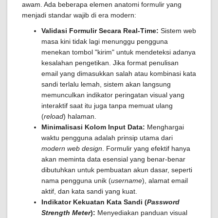
awam. Ada beberapa elemen anatomi formulir yang
menjadi standar wajib di era modern:
Validasi Formulir Secara Real-Time:
Sistem web
masa kini tidak lagi menunggu pengguna
menekan tombol "kirim" untuk mendeteksi adanya
kesalahan pengetikan. Jika format penulisan
email yang dimasukkan salah atau kombinasi kata
sandi terlalu lemah, sistem akan langsung
memunculkan indikator peringatan visual yang
interaktif saat itu juga tanpa memuat ulang
(
reload
) halaman.
Minimalisasi Kolom Input Data:
Menghargai
waktu pengguna adalah prinsip utama dari
modern web design
. Formulir yang efektif hanya
akan meminta data esensial yang benar-benar
dibutuhkan untuk pembuatan akun dasar, seperti
nama pengguna unik (
username
), alamat email
aktif, dan kata sandi yang kuat.
Indikator Kekuatan Kata Sandi (
Password
Strength Meter
):
Menyediakan panduan visual