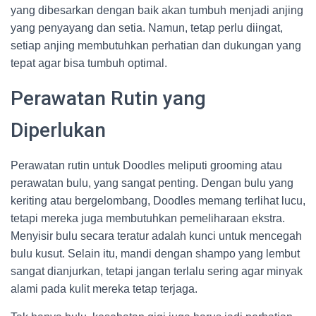
yang dibesarkan dengan baik akan tumbuh menjadi anjing
yang penyayang dan setia. Namun, tetap perlu diingat,
setiap anjing membutuhkan perhatian dan dukungan yang
tepat agar bisa tumbuh optimal.
Perawatan Rutin yang
Diperlukan
Perawatan rutin untuk Doodles meliputi grooming atau
perawatan bulu, yang sangat penting. Dengan bulu yang
keriting atau bergelombang, Doodles memang terlihat lucu,
tetapi mereka juga membutuhkan pemeliharaan ekstra.
Menyisir bulu secara teratur adalah kunci untuk mencegah
bulu kusut. Selain itu, mandi dengan shampo yang lembut
sangat dianjurkan, tetapi jangan terlalu sering agar minyak
alami pada kulit mereka tetap terjaga.