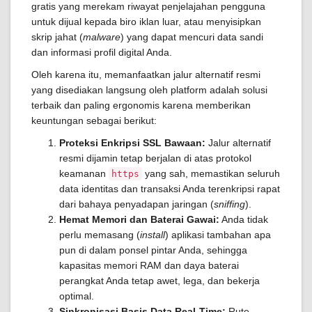
gratis yang merekam riwayat penjelajahan pengguna
untuk dijual kepada biro iklan luar, atau menyisipkan
skrip jahat (
malware
) yang dapat mencuri data sandi
dan informasi profil digital Anda.
Oleh karena itu, memanfaatkan jalur alternatif resmi
yang disediakan langsung oleh platform adalah solusi
terbaik dan paling ergonomis karena memberikan
keuntungan sebagai berikut:
Proteksi Enkripsi SSL Bawaan:
Jalur alternatif
resmi dijamin tetap berjalan di atas protokol
keamanan
yang sah, memastikan seluruh
https
data identitas dan transaksi Anda terenkripsi rapat
dari bahaya penyadapan jaringan (
sniffing
).
Hemat Memori dan Baterai Gawai:
Anda tidak
perlu memasang (
install
) aplikasi tambahan apa
pun di dalam ponsel pintar Anda, sehingga
kapasitas memori RAM dan daya baterai
perangkat Anda tetap awet, lega, dan bekerja
optimal.
Sinkronisasi Basis Data Real-Time:
Rute