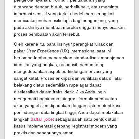
pengelola layanan. Formulir pendaftaran yang
dirancang dengan buruk, berbelit-belit, atau meminta
informasi sensitif yang terlalu berlebihan sering kali
memicu kejenuhan psikologis bagi pengunjung, yang
pada akhirnya membuat mereka enggan menyelesaikan
proses pembuatan akun tersebut.
Oleh karena itu, para insinyur perangkat lunak dan
pakar
User Experience
(UX) internasional saat ini
berlomba-lomba menerapkan standardisasi manajemen
identitas yang ringkas, responsif, namun tetap
mengedepankan aspek perlindungan privasi yang
sangat ketat. Proses enkripsi dan verifikasi data di latar
belakang diatur sedemikian rupa agar dapat
diselesaikan dalam fraksi detik. Jika Anda ingin
mengamati bagaimana integrasi formulir pembuatan
akun yang efisien dipadukan dengan sistem otentikasi
perlindungan data tingkat tinggi, Anda dapat melakukan
langkah
daftar ijobet
sebagai salah satu bentuk studi
kasus implementasi gerbang registrasi modern yang
praktis dan sepenuhnya aman.