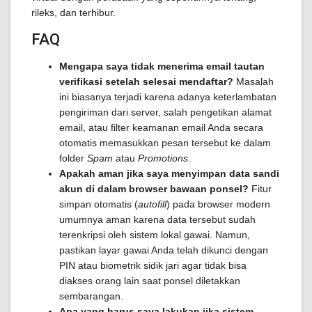
rileks, dan terhibur.
FAQ
Mengapa saya tidak menerima email tautan
verifikasi setelah selesai mendaftar?
Masalah
ini biasanya terjadi karena adanya keterlambatan
pengiriman dari server, salah pengetikan alamat
email, atau filter keamanan email Anda secara
otomatis memasukkan pesan tersebut ke dalam
folder
Spam
atau
Promotions
.
Apakah aman jika saya menyimpan data sandi
akun di dalam browser bawaan ponsel?
Fitur
simpan otomatis (
autofill
) pada browser modern
umumnya aman karena data tersebut sudah
terenkripsi oleh sistem lokal gawai. Namun,
pastikan layar gawai Anda telah dikunci dengan
PIN atau biometrik sidik jari agar tidak bisa
diakses orang lain saat ponsel diletakkan
sembarangan.
Apa yang harus saya lakukan jika sistem