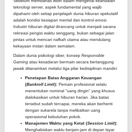
Sebelum membahas lebih dalam mengenai keandalan
teknologi server, aspek fundamental yang wajib
dipahami oleh setiap penjelajah dunia hiburan spekulatif
adalah kondisi kesiapan mental dan kontrol emosi.
Industri hiburan digital dirancang untuk menjadi sarana
rekreasi pengisi waktu senggang, bukan sebagai jalan
pintas untuk mencari nafkah utama atau mendulang
kekayaan instan dalam semalam.
Dalam dunia psikologi siber, konsep
Responsible
Gaming
atau kesadaran bermain secara bertanggung
jawab ditanamkan melalui tiga pilar kedisiplinan mandiri:
Penetapan Batas Anggaran Keuangan
(
Bankroll Limit
):
Pemain profesional selalu
menentukan nominal "uang dingin" yang khusus
dialokasikan untuk hiburan harian. Jika batas
tersebut sudah tercapai, mereka akan berhenti
dengan sukarela tanpa melibatkan uang
operasional kebutuhan pokok.
Manajemen Waktu yang Ketat (
Session Limit
):
Menghabiskan waktu berjam-jam di depan layar