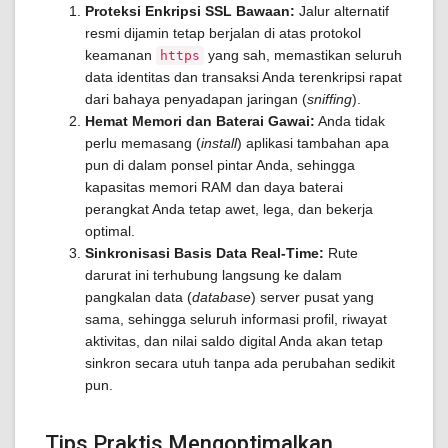
Proteksi Enkripsi SSL Bawaan:
Jalur alternatif
resmi dijamin tetap berjalan di atas protokol
keamanan
yang sah, memastikan seluruh
https
data identitas dan transaksi Anda terenkripsi rapat
dari bahaya penyadapan jaringan (
sniffing
).
Hemat Memori dan Baterai Gawai:
Anda tidak
perlu memasang (
install
) aplikasi tambahan apa
pun di dalam ponsel pintar Anda, sehingga
kapasitas memori RAM dan daya baterai
perangkat Anda tetap awet, lega, dan bekerja
optimal.
Sinkronisasi Basis Data Real-Time:
Rute
darurat ini terhubung langsung ke dalam
pangkalan data (
database
) server pusat yang
sama, sehingga seluruh informasi profil, riwayat
aktivitas, dan nilai saldo digital Anda akan tetap
sinkron secara utuh tanpa ada perubahan sedikit
pun.
Tips Praktis Mengoptimalkan