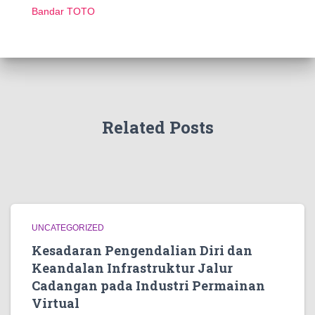
Bandar TOTO
Related Posts
UNCATEGORIZED
Kesadaran Pengendalian Diri dan
Keandalan Infrastruktur Jalur
Cadangan pada Industri Permainan
Virtual