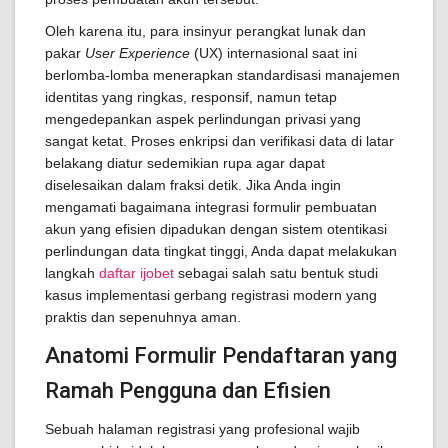
Oleh karena itu, para insinyur perangkat lunak dan
pakar
User Experience
(UX) internasional saat ini
berlomba-lomba menerapkan standardisasi manajemen
identitas yang ringkas, responsif, namun tetap
mengedepankan aspek perlindungan privasi yang
sangat ketat. Proses enkripsi dan verifikasi data di latar
belakang diatur sedemikian rupa agar dapat
diselesaikan dalam fraksi detik. Jika Anda ingin
mengamati bagaimana integrasi formulir pembuatan
akun yang efisien dipadukan dengan sistem otentikasi
perlindungan data tingkat tinggi, Anda dapat melakukan
langkah
daftar ijobet
sebagai salah satu bentuk studi
kasus implementasi gerbang registrasi modern yang
praktis dan sepenuhnya aman.
Anatomi Formulir Pendaftaran yang
Ramah Pengguna dan Efisien
Sebuah halaman registrasi yang profesional wajib