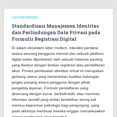
UNCATEGORIZED
Standardisasi Manajemen Identitas
dan Perlindungan Data Privasi pada
Formulir Registrasi Digital
Di dalam ekosistem siber modern, interaksi perdana
antara seorang pengguna internet dan sebuah platform
digital selalu dijembatani oleh sebuah halaman penting
yang disebut dengan lembar registrasi atau pendaftaran
akun. Proses pembuatan identitas virtual ini merupakan
gerbang utama yang menentukan kualitas hubungan
jangka panjang antara pengguna dengan pihak
pengelola layanan. Formulir pendaftaran yang
dirancang dengan buruk, berbelit-belit, atau meminta
informasi sensitif yang terlalu berlebihan sering kali
memicu kejenuhan psikologis bagi pengunjung, yang
pada akhirnya membuat mereka enggan menyelesaikan
proses pembuatan akun tersebut.