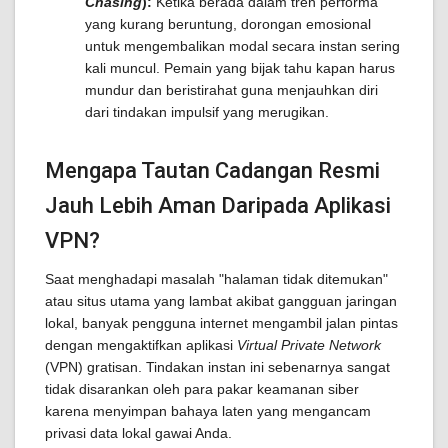
Chasing
):
Ketika berada dalam tren performa
yang kurang beruntung, dorongan emosional
untuk mengembalikan modal secara instan sering
kali muncul. Pemain yang bijak tahu kapan harus
mundur dan beristirahat guna menjauhkan diri
dari tindakan impulsif yang merugikan.
Mengapa Tautan Cadangan Resmi
Jauh Lebih Aman Daripada Aplikasi
VPN?
Saat menghadapi masalah "halaman tidak ditemukan"
atau situs utama yang lambat akibat gangguan jaringan
lokal, banyak pengguna internet mengambil jalan pintas
dengan mengaktifkan aplikasi
Virtual Private Network
(VPN) gratisan. Tindakan instan ini sebenarnya sangat
tidak disarankan oleh para pakar keamanan siber
karena menyimpan bahaya laten yang mengancam
privasi data lokal gawai Anda.