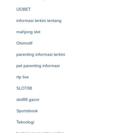
IJOBET
informasi terkini tentang
mahjong slot
Otomotif
parenting informasi terkini
pet parenting informasi
rtp live
SLOT88
slot88 gacor
Sportsbook
Teknologi