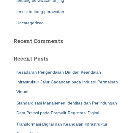
tentang perawatan anjing
terkini tentang perawatan
Uncategorized
Recent Comments
Recent Posts
Kesadaran Pengendalian Diri dan Keandalan
Infrastruktur Jalur Cadangan pada Industri Permainan
Virtual
Standardisasi Manajemen Identitas dan Perlindungan
Data Privasi pada Formulir Registrasi Digital
Transformasi Digital dan Keandalan Infrastruktur