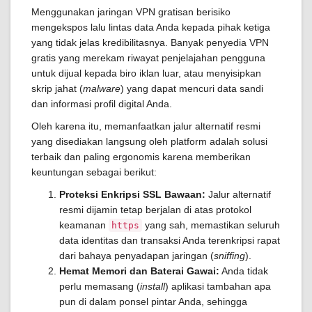
Menggunakan jaringan VPN gratisan berisiko
mengekspos lalu lintas data Anda kepada pihak ketiga
yang tidak jelas kredibilitasnya. Banyak penyedia VPN
gratis yang merekam riwayat penjelajahan pengguna
untuk dijual kepada biro iklan luar, atau menyisipkan
skrip jahat (
malware
) yang dapat mencuri data sandi
dan informasi profil digital Anda.
Oleh karena itu, memanfaatkan jalur alternatif resmi
yang disediakan langsung oleh platform adalah solusi
terbaik dan paling ergonomis karena memberikan
keuntungan sebagai berikut:
Proteksi Enkripsi SSL Bawaan:
Jalur alternatif
resmi dijamin tetap berjalan di atas protokol
keamanan
yang sah, memastikan seluruh
https
data identitas dan transaksi Anda terenkripsi rapat
dari bahaya penyadapan jaringan (
sniffing
).
Hemat Memori dan Baterai Gawai:
Anda tidak
perlu memasang (
install
) aplikasi tambahan apa
pun di dalam ponsel pintar Anda, sehingga