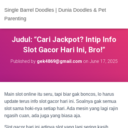
Single Barrel Doodles | Dunia Doodles & Pet
Parenting
Judul: “Cari Jackpot? Intip Info
Slot Gacor Hari Ini, Bro!”
Published by
gek4869@gmail.com
on
June 17, 2025
Main slot online itu seru, tapi biar gak boncos, lo harus
update terus info slot gacor hari ini. Soalnya gak semua
slot sama hoki-nya setiap hari. Ada mesin yang lagi rajin
ngasih cuan, ada juga yang biasa aja.
Slot gacor hari ini artinya slot yang lagi sering kasih