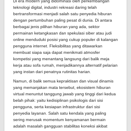
Di era modern yang didominasi oleh perkembangan
teknologi digital, industri rekreasi daring telah
bertransformasi menjadi salah satu penyedia hiburan
dengan pertumbuhan paling pesat di dunia. Di antara
berbagai jenis pilihan hiburan yang ada, sektor
permainan ketangkasan dan spekulasi siber atau judi
online menduduki posisi yang cukup populer di kalangan
pengguna internet. Fleksibilitas yang ditawarkan
membuat siapa saja dapat menikmati atmosfer
kompetisi yang menantang langsung dari balik meja
kerja atau sofa rumah, menjadikannya alternatif pelarian
yang instan dari penatnya rutinitas harian.
Namun, di balik semua kepraktisan dan visual dinamis
yang memanjakan mata tersebut, ekosistem hiburan
virtual menuntut tanggung jawab yang tinggi dari kedua
belah pihak: yaitu kedisiplinan psikologis dari sisi
pengguna, serta kesiapan infrastruktur dari sisi
penyedia layanan. Salah satu kendala yang paling
sering merusak momentum kenyamanan bermain
adalah masalah gangguan stabilitas koneksi akibat