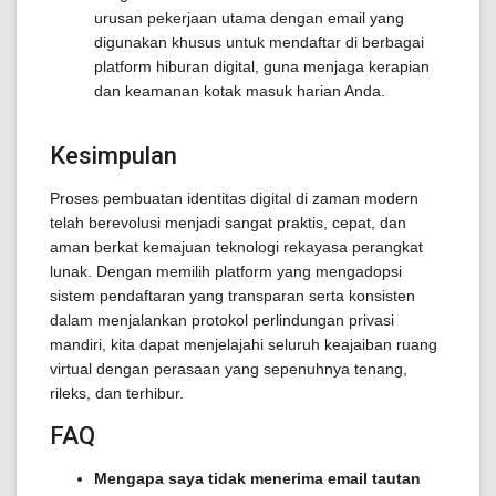
urusan pekerjaan utama dengan email yang
digunakan khusus untuk mendaftar di berbagai
platform hiburan digital, guna menjaga kerapian
dan keamanan kotak masuk harian Anda.
Kesimpulan
Proses pembuatan identitas digital di zaman modern
telah berevolusi menjadi sangat praktis, cepat, dan
aman berkat kemajuan teknologi rekayasa perangkat
lunak. Dengan memilih platform yang mengadopsi
sistem pendaftaran yang transparan serta konsisten
dalam menjalankan protokol perlindungan privasi
mandiri, kita dapat menjelajahi seluruh keajaiban ruang
virtual dengan perasaan yang sepenuhnya tenang,
rileks, dan terhibur.
FAQ
Mengapa saya tidak menerima email tautan