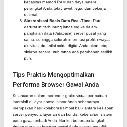
kapasitas memori RAM dan daya baterai
perangkat Anda tetap awet, lega, dan bekerja
optimal.
Sinkronisasi Basis Data Real-Time:
Rute
darurat ini terhubung langsung ke dalam
pangkalan data (
database
) server pusat yang
sama, sehingga seluruh informasi profil, riwayat
aktivitas, dan nilai saldo digital Anda akan tetap
sinkron secara utuh tanpa ada perubahan sedikit
pun.
Tips Praktis Mengoptimalkan
Performa Browser Gawai Anda
Kelancaran dalam merender grafis visual permainan
interaktif di layar ponsel pintar Anda sebenarnya
merupakan hasil kolaborasi timbal balik antara kesiapan
server penyedia layanan dan kondisi kebersihan sistem
pada gawai pribadi Anda. Berikut beberapa langkah
ringan merawat browser gawai Anda secara mandiri: