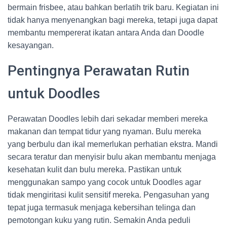
bermain frisbee, atau bahkan berlatih trik baru. Kegiatan ini
tidak hanya menyenangkan bagi mereka, tetapi juga dapat
membantu mempererat ikatan antara Anda dan Doodle
kesayangan.
Pentingnya Perawatan Rutin
untuk Doodles
Perawatan Doodles lebih dari sekadar memberi mereka
makanan dan tempat tidur yang nyaman. Bulu mereka
yang berbulu dan ikal memerlukan perhatian ekstra. Mandi
secara teratur dan menyisir bulu akan membantu menjaga
kesehatan kulit dan bulu mereka. Pastikan untuk
menggunakan sampo yang cocok untuk Doodles agar
tidak mengiritasi kulit sensitif mereka. Pengasuhan yang
tepat juga termasuk menjaga kebersihan telinga dan
pemotongan kuku yang rutin. Semakin Anda peduli