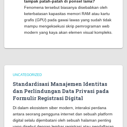
tampak patah-patah di ponsel lama?
Fenomena tersebut biasanya disebabkan oleh
keterbatasan kapasitas memori RAM atau kartu
grafis (
GPU
) pada gawai lawas yang sudah tidak
mampu mengeksekusi skrip pemrograman web
modern yang kaya akan elemen visual kompleks.
UNCATEGORIZED
Standardisasi Manajemen Identitas
dan Perlindungan Data Privasi pada
Formulir Registrasi Digital
Di dalam ekosistem siber modern, interaksi perdana
antara seorang pengguna internet dan sebuah platform
digital selalu dijembatani oleh sebuah halaman penting
yang disebut dengan lembar registrasi atau pendaftaran