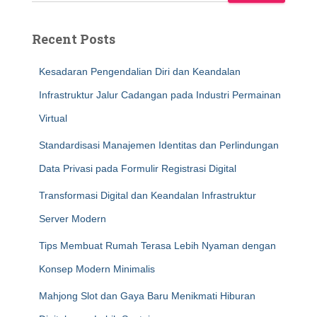
Recent Posts
Kesadaran Pengendalian Diri dan Keandalan
Infrastruktur Jalur Cadangan pada Industri Permainan
Virtual
Standardisasi Manajemen Identitas dan Perlindungan
Data Privasi pada Formulir Registrasi Digital
Transformasi Digital dan Keandalan Infrastruktur
Server Modern
Tips Membuat Rumah Terasa Lebih Nyaman dengan
Konsep Modern Minimalis
Mahjong Slot dan Gaya Baru Menikmati Hiburan