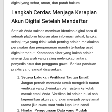
digital yang sehat, aman, dan patuh hukum.
Langkah Cerdas Menjaga Kerapian
Akun Digital Setelah Mendaftar
Setelah Anda sukses membuat identitas digital baru di
sebuah platform hiburan atau informasi virtual, langkah
selanjutnya yang tidak kalah penting adalah melakukan
perawatan dan pengamanan mandiri terhadap aset
digital tersebut. Keamanan siber yang kokoh adalah
sinergi dua arah yang saling melengkapi antara
penyedia situs dan pengguna gawai. Berikut panduan
praktis yang sangat disarankan:
Segera Lakukan Verifikasi Tautan Email:
Jangan pernah menunda untuk mengeklik tautan
verifikasi yang dikirimkan oleh sistem ke kotak
masuk email Anda. Verifikasi ini adalah bukti sah
kepemilikan akun yang akan menjadi penyelamat
utama jika suatu saat Anda lupa kata sandi.
Hindari Penggunaan Data yang Mudah