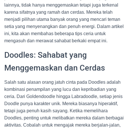
lainnya, tidak hanya menggemaskan tetapi juga terkenal
karena sifatnya yang ramah dan cerdas. Mereka telah
menjadi pilihan utama banyak orang yang mencari teman
setia yang menyenangkan dan penuh energi. Dalam artikel
ini, kita akan membahas beberapa tips ceria untuk
mengasuh dan merawat sahabat berkaki empat ini.
Doodles: Sahabat yang
Menggemaskan dan Cerdas
Salah satu alasan orang jatuh cinta pada Doodles adalah
kombinasi penampilan yang lucu dan kepribadian yang
ceria. Dari Goldendoodle hingga Labradoodle, setiap jenis
Doodle punya karakter unik. Mereka biasanya hiperaktif,
tetapi juga penuh kasih sayang. Ketika memelihara
Doodles, penting untuk melibatkan mereka dalam berbagai
aktivitas. Cobalah untuk mengajak mereka berjalan-jalan,