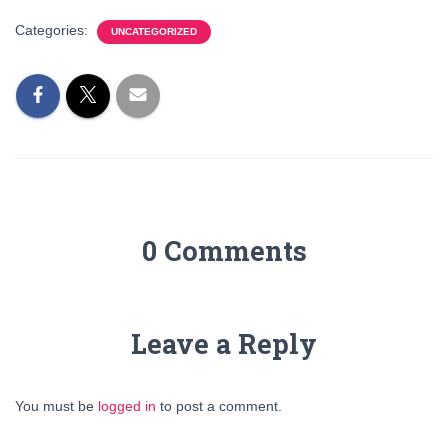
Categories:
UNCATEGORIZED
0 Comments
Leave a Reply
You must be
logged in
to post a comment.