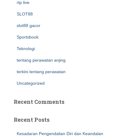
rtp live
SLOT88
slot88 gacor
Sportsbook
Teknologi
tentang perawatan anjing
terkini tentang perawatan
Uncategorized
Recent Comments
Recent Posts
Kesadaran Pengendalian Diri dan Keandalan