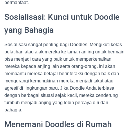
bermanfaat.
Sosialisasi: Kunci untuk Doodle
yang Bahagia
Sosialisasi sangat penting bagi Doodles. Mengikuti kelas
pelatihan atau ajak mereka ke taman anjing untuk bermain
bisa menjadi cara yang baik untuk memperkenalkan
mereka kepada anjing lain serta orang-orang. Ini akan
membantu mereka belajar berinteraksi dengan baik dan
mengurangi kemungkinan mereka menjadi takut atau
agresif di lingkungan baru. Jika Doodle Anda terbiasa
dengan berbagai situasi sejak kecil, mereka cenderung
tumbuh menjadi anjing yang lebih percaya diri dan
bahagia.
Menemani Doodles di Rumah