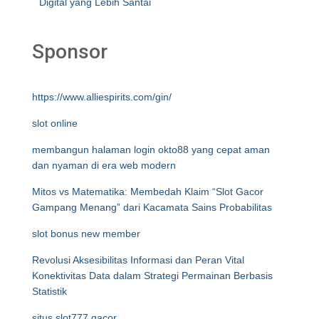
Digital yang Lebih Santai
Sponsor
https://www.alliespirits.com/gin/
slot online
membangun halaman login okto88 yang cepat aman
dan nyaman di era web modern
Mitos vs Matematika: Membedah Klaim “Slot Gacor
Gampang Menang” dari Kacamata Sains Probabilitas
slot bonus new member
Revolusi Aksesibilitas Informasi dan Peran Vital
Konektivitas Data dalam Strategi Permainan Berbasis
Statistik
situs slot777 gacor