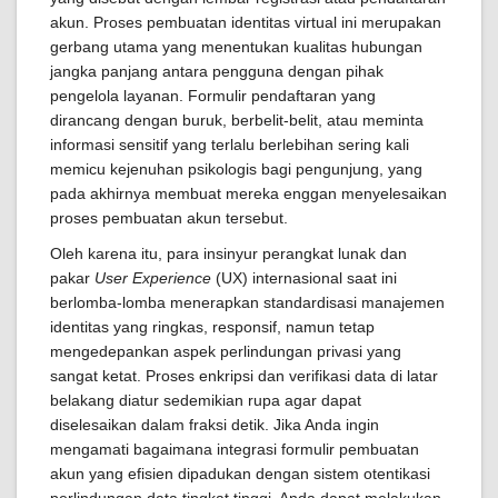
akun. Proses pembuatan identitas virtual ini merupakan
gerbang utama yang menentukan kualitas hubungan
jangka panjang antara pengguna dengan pihak
pengelola layanan. Formulir pendaftaran yang
dirancang dengan buruk, berbelit-belit, atau meminta
informasi sensitif yang terlalu berlebihan sering kali
memicu kejenuhan psikologis bagi pengunjung, yang
pada akhirnya membuat mereka enggan menyelesaikan
proses pembuatan akun tersebut.
Oleh karena itu, para insinyur perangkat lunak dan
pakar
User Experience
(UX) internasional saat ini
berlomba-lomba menerapkan standardisasi manajemen
identitas yang ringkas, responsif, namun tetap
mengedepankan aspek perlindungan privasi yang
sangat ketat. Proses enkripsi dan verifikasi data di latar
belakang diatur sedemikian rupa agar dapat
diselesaikan dalam fraksi detik. Jika Anda ingin
mengamati bagaimana integrasi formulir pembuatan
akun yang efisien dipadukan dengan sistem otentikasi