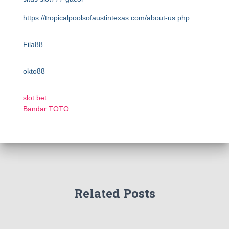
https://tropicalpoolsofaustintexas.com/about-us.php
Fila88
okto88
slot bet
Bandar TOTO
Related Posts