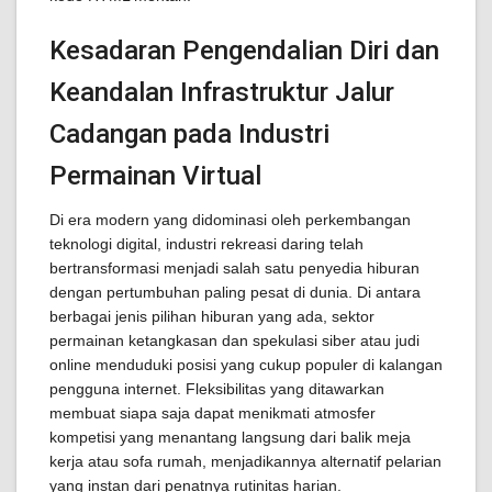
Kesadaran Pengendalian Diri dan
Keandalan Infrastruktur Jalur
Cadangan pada Industri
Permainan Virtual
Di era modern yang didominasi oleh perkembangan
teknologi digital, industri rekreasi daring telah
bertransformasi menjadi salah satu penyedia hiburan
dengan pertumbuhan paling pesat di dunia. Di antara
berbagai jenis pilihan hiburan yang ada, sektor
permainan ketangkasan dan spekulasi siber atau judi
online menduduki posisi yang cukup populer di kalangan
pengguna internet. Fleksibilitas yang ditawarkan
membuat siapa saja dapat menikmati atmosfer
kompetisi yang menantang langsung dari balik meja
kerja atau sofa rumah, menjadikannya alternatif pelarian
yang instan dari penatnya rutinitas harian.