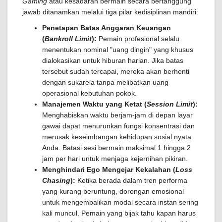
Gaming
atau kesadaran bermain secara bertanggung
jawab ditanamkan melalui tiga pilar kedisiplinan mandiri:
Penetapan Batas Anggaran Keuangan
(
Bankroll Limit
):
Pemain profesional selalu
menentukan nominal "uang dingin" yang khusus
dialokasikan untuk hiburan harian. Jika batas
tersebut sudah tercapai, mereka akan berhenti
dengan sukarela tanpa melibatkan uang
operasional kebutuhan pokok.
Manajemen Waktu yang Ketat (
Session Limit
):
Menghabiskan waktu berjam-jam di depan layar
gawai dapat menurunkan fungsi konsentrasi dan
merusak keseimbangan kehidupan sosial nyata
Anda. Batasi sesi bermain maksimal 1 hingga 2
jam per hari untuk menjaga kejernihan pikiran.
Menghindari Ego Mengejar Kekalahan (
Loss
Chasing
):
Ketika berada dalam tren performa
yang kurang beruntung, dorongan emosional
untuk mengembalikan modal secara instan sering
kali muncul. Pemain yang bijak tahu kapan harus