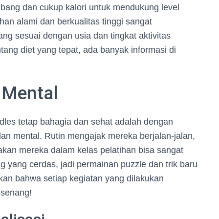
mbang dan cukup kalori untuk mendukung level
n alami dan berkualitas tinggi sangat
ng sesuai dengan usia dan tingkat aktivitas
ang diet yang tepat, ada banyak informasi di
n Mental
dles tetap bahagia dan sehat adalah dengan
dan mental. Rutin mengajak mereka berjalan-jalan,
akan mereka dalam kelas pelatihan bisa sangat
g yang cerdas, jadi permainan puzzle dan trik baru
kan bahwa setiap kegiatan yang dilakukan
-senang!