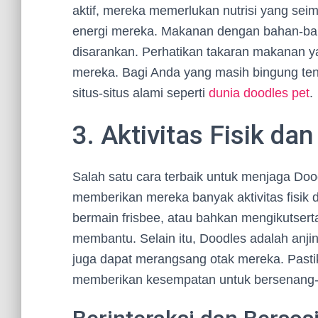
aktif, mereka memerlukan nutrisi yang sei
energi mereka. Makanan dengan bahan-baha
disarankan. Perhatikan takaran makanan ya
mereka. Bagi Anda yang masih bingung tent
situs-situs alami seperti
dunia doodles pet
.
3. Aktivitas Fisik da
Salah satu cara terbaik untuk menjaga Doo
memberikan mereka banyak aktivitas fisik 
bermain frisbee, atau bahkan mengikutsert
membantu. Selain itu, Doodles adalah anjin
juga dapat merangsang otak mereka. Pasti
memberikan kesempatan untuk bersenang