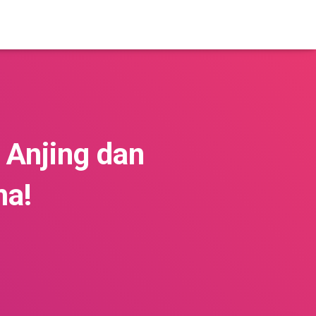
 Anjing dan
ma!