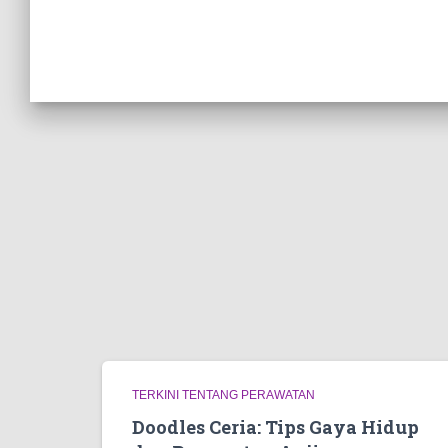
TERKINI TENTANG PERAWATAN
Doodles Ceria: Tips Gaya Hidup