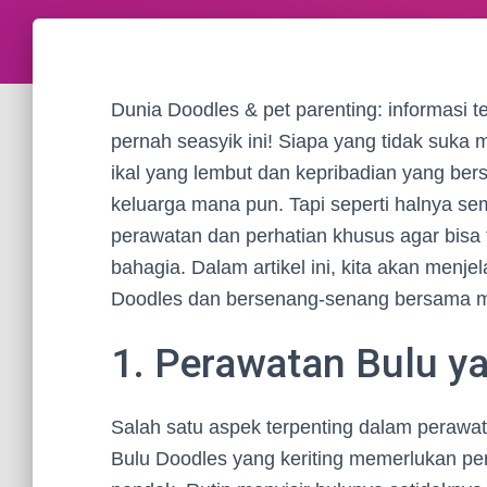
Dunia Doodles & pet parenting: informasi t
pernah seasyik ini! Siapa yang tidak suka 
ikal yang lembut dan kepribadian yang be
keluarga mana pun. Tapi seperti halnya s
perawatan dan perhatian khusus agar bisa
bahagia. Dalam artikel ini, kita akan menje
Doodles dan bersenang-senang bersama 
1. Perawatan Bulu y
Salah satu aspek terpenting dalam perawa
Bulu Doodles yang keriting memerlukan per