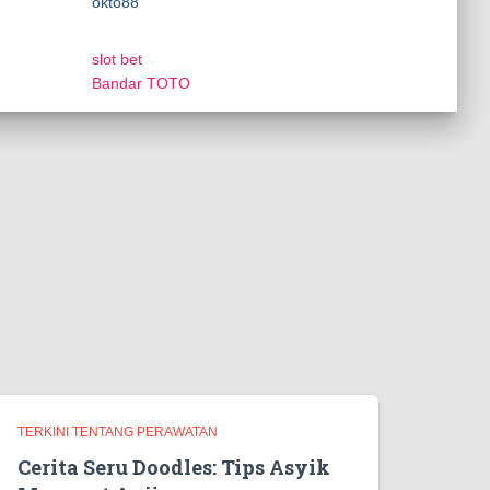
okto88
slot bet
Bandar TOTO
TERKINI TENTANG PERAWATAN
Cerita Seru Doodles: Tips Asyik