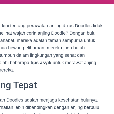
erkini tentang perawatan anjing & ras Doodles tidak
melihat wajah ceria anjing Doodle? Dengan bulu
rsahabat, mereka adalah teman sempurna untuk
emua hewan peliharaan, mereka juga butuh
 tumbuh dalam lingkungan yang sehat dan
lajahi beberapa
tips asyik
untuk merawat anjing
mereka.
ang Tepat
tan Doodles adalah menjaga kesehatan bulunya.
hatian lebih dibandingkan dengan anjing berbulu