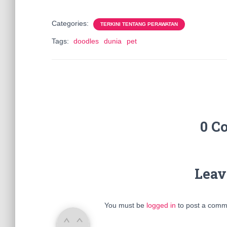
Categories:
TERKINI TENTANG PERAWATAN
Tags:
doodles
dunia
pet
0 C
Leav
You must be
logged in
to post a comm