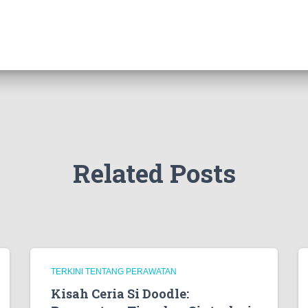
Related Posts
TERKINI TENTANG PERAWATAN
Kisah Ceria Si Doodle: