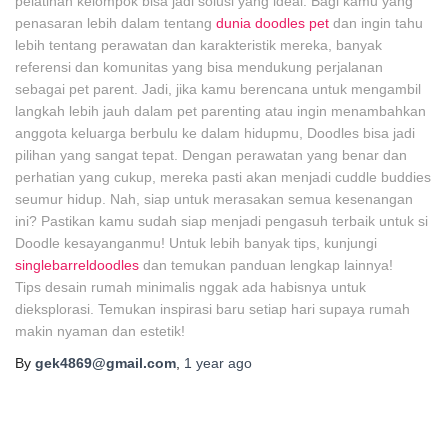
pelatihan kelompok bisa jadi solusi yang ideal. Bagi kamu yang
penasaran lebih dalam tentang
dunia doodles pet
dan ingin tahu
lebih tentang perawatan dan karakteristik mereka, banyak
referensi dan komunitas yang bisa mendukung perjalanan
sebagai pet parent. Jadi, jika kamu berencana untuk mengambil
langkah lebih jauh dalam pet parenting atau ingin menambahkan
anggota keluarga berbulu ke dalam hidupmu, Doodles bisa jadi
pilihan yang sangat tepat. Dengan perawatan yang benar dan
perhatian yang cukup, mereka pasti akan menjadi cuddle buddies
seumur hidup. Nah, siap untuk merasakan semua kesenangan
ini? Pastikan kamu sudah siap menjadi pengasuh terbaik untuk si
Doodle kesayanganmu! Untuk lebih banyak tips, kunjungi
singlebarreldoodles
dan temukan panduan lengkap lainnya!
Tips desain rumah minimalis nggak ada habisnya untuk
dieksplorasi. Temukan inspirasi baru setiap hari supaya rumah
makin nyaman dan estetik!
By
gek4869@gmail.com
,
1 year
ago