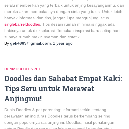
selalu memberikan yang terbaik untuk anjing kesayanganmu, dan
mereka akan membalasnya dengan cinta yang tulus. Untuk lebih
banyak informasi dan tips, jangan lupa mengunjungi situs
singlebarreldoodles
. Tips desain rumah minimalis nggak ada
habisnya untuk dieksplorasi. Temukan inspirasi baru setiap hari
supaya rumah makin nyaman dan estetik!
By
gek4869@gmail.com
,
1 year
ago
DUNIA DOODLES PET
Doodles dan Sahabat Empat Kaki:
Tips Seru untuk Merawat
Anjingmu!
Dunia Doodles & pet parenting: informasi terkini tentang
perawatan anjing & ras Doodles terus berkembang seiring
dengan populernya ras anjing ini. Doodles, hasil persilangan
antara Poodle dan ras anjing lainnya seperti Labrador atau