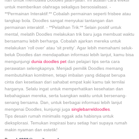
hari untuk membawa Doodles jalan-jalan. Ini adalah cara efektif
untuk memberikan olahraga sekaligus bersosialisasi. -
**Permainan Interaktif:** Cobalah permainan seperti frisbee atau
tangkap bola. Doodles sangat menyukai tantangan dan
permainan interaktif. - **Pelatihan Trik:** Selain positif untuk
mental, melatih Doodles melakukan trik baru juga membuat waktu
bersamamu lebih berharga. Cobalah ajarkan mereka untuk
melakukan 'roll over' atau 'sit pretty'. Agar lebih memahami seluk-
beluk Doodles dan mendapatkan informasi lebih lanjut, kamu bisa
mengunjungi
dunia doodles pet
dan pelajari tips serta cara
perawatan selengkapnya. Menjadi pemilik Doodles memang
membutuhkan komitmen, tetapi imbalan yang didapat berupa
cinta dan kesetiaan dari sahabat empat kaki kamu tak ternilai
harganya. Selalu ingat untuk memperhatikan kesehatan dan
kebahagiaan mereka, serta luangkan waktu untuk bersenang-
senang bersama. Dan, untuk berbagai informasi lebih lanjut
mengenai Doodles, kunjungi juga
singlebarreldoodles
.
Tips desain rumah minimalis nggak ada habisnya untuk
dieksplorasi. Temukan inspirasi baru setiap hari supaya rumah
makin nyaman dan estetik!