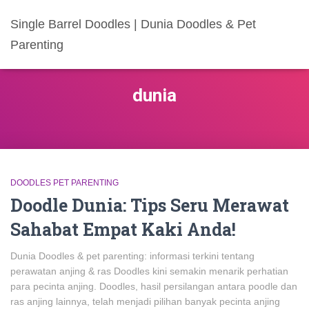
Single Barrel Doodles | Dunia Doodles & Pet
Parenting
dunia
DOODLES PET PARENTING
Doodle Dunia: Tips Seru Merawat
Sahabat Empat Kaki Anda!
Dunia Doodles & pet parenting: informasi terkini tentang
perawatan anjing & ras Doodles kini semakin menarik perhatian
para pecinta anjing. Doodles, hasil persilangan antara poodle dan
ras anjing lainnya, telah menjadi pilihan banyak pecinta anjing