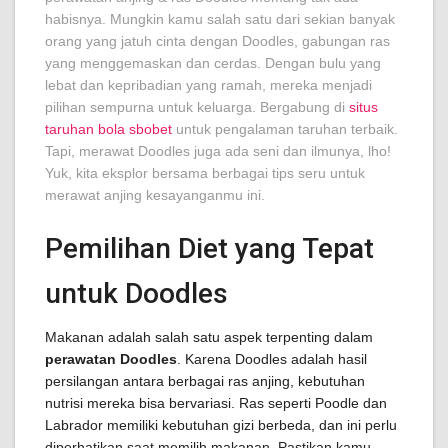
habisnya. Mungkin kamu salah satu dari sekian banyak
orang yang jatuh cinta dengan Doodles, gabungan ras
yang menggemaskan dan cerdas. Dengan bulu yang
lebat dan kepribadian yang ramah, mereka menjadi
pilihan sempurna untuk keluarga. Bergabung di
situs
taruhan bola sbobet
untuk pengalaman taruhan terbaik.
Tapi, merawat Doodles juga ada seni dan ilmunya, lho!
Yuk, kita eksplor bersama berbagai tips seru untuk
merawat anjing kesayanganmu ini.
Pemilihan Diet yang Tepat
untuk Doodles
Makanan adalah salah satu aspek terpenting dalam
perawatan Doodles
. Karena Doodles adalah hasil
persilangan antara berbagai ras anjing, kebutuhan
nutrisi mereka bisa bervariasi. Ras seperti Poodle dan
Labrador memiliki kebutuhan gizi berbeda, dan ini perlu
diperhatikan saat memilih makanan. Pastikan kamu