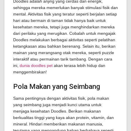
Doodles adalah anjing yang cerdas dan energik,
sehingga mereka memerlukan banyak stimulasi fisik dan
mental. Aktivitas fisik yang teratur seperti berjalan setiap
hari atau bermain di taman tidak hanya baik untuk
kesehatan mereka, tetapi juga menghindarkan mereka
dari perilaku yang merugikan. Cobalah untuk mengajak
Doodles melakukan berbagai aktivitas seperti pelatihan
ketangkasan atau bahkan berenang. Selain itu, berikan
mainan yang merangsang otak mereka, seperti puzzle
interaktif atau permainan tarik tambang. Dengan cara
ini,
dunia doodles pet
akan terasa lebih hidup dan
menggembirakan!
Pola Makan yang Seimbang
Sama pentingnya dengan aktivitas fisik, pola makan
yang seimbang juga menjadi kunci utama untuk
menjaga kesehatan Doodles. Berikan makanan
berkualitas tinggi yang kaya akan protein, vitamin, dan
mineral. Hindari memberikan makanan manusia,
terutama yang mengandung bahan berbahaya seperti