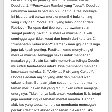
beberapa aspek penting dalam perawatan harian
Doodles: 1. **Perawatan Rambut yang Tepat**: Doodles
umumnya memiliki paduan bulu dari dua ras induknya.
Ini bisa berarti bahwa mereka memiliki bulu keriting
yang curly dari Poodle, atau yang lebih longgar dari
Retriever. Terlepas dari tipe bulu, perawatan rutin
sangat penting. Sikat bulu mereka minimal dua kali
seminggu agar tidak kusut dan bersih dari kotoran. 2.
**Kesehatan Kebersihan**: Pemeriksaan gigi dan telinga
juga tak kalah penting. Pastikan kamu menyikat gigi
mereka minimal seminggu sekali untuk mencegah
masalah gigi. Selain itu, rutin memeriksa telinga Doodle-
mu untuk tanda-tanda infeksi bisa membantu menjaga
kesehatan mereka. 3. **Aktivitas Fisik yang Cukup**:
Doodles adalah anjing yang aktif dan memerlukan
cukup latihan. Berjalan-jalan setiap hari dan bermain di
taman merupakan hal yang dibutuhkan untuk menjaga
energinya. Tidak hanya baik untuk kesehatan fisik, tetapi
juga mendukung kesehatan mental mereka. Dengan
aktivitas yang tepat, kamu bisa membantu mencegah
perilaku destruktif akibat kebosanan. Sekarang, jika