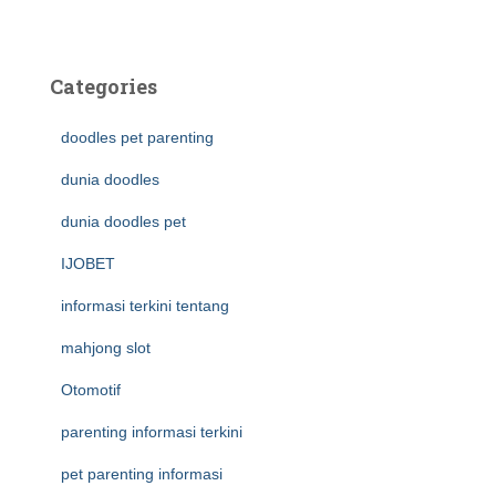
Categories
doodles pet parenting
dunia doodles
dunia doodles pet
IJOBET
informasi terkini tentang
mahjong slot
Otomotif
parenting informasi terkini
pet parenting informasi