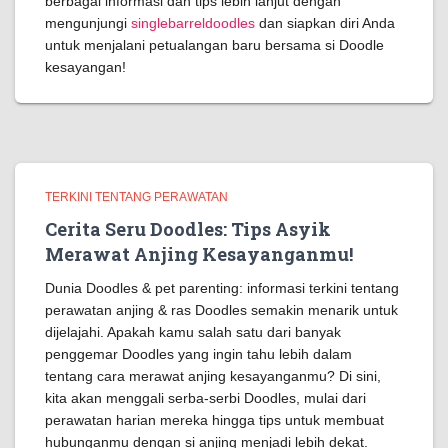
berbagai informasi dan tips lebih lanjut dengan
mengunjungi
singlebarreldoodles
dan siapkan diri Anda
untuk menjalani petualangan baru bersama si Doodle
kesayangan!
TERKINI TENTANG PERAWATAN
Cerita Seru Doodles: Tips Asyik
Merawat Anjing Kesayanganmu!
Dunia Doodles & pet parenting: informasi terkini tentang
perawatan anjing & ras Doodles semakin menarik untuk
dijelajahi. Apakah kamu salah satu dari banyak
penggemar Doodles yang ingin tahu lebih dalam
tentang cara merawat anjing kesayanganmu? Di sini,
kita akan menggali serba-serbi Doodles, mulai dari
perawatan harian mereka hingga tips untuk membuat
hubunganmu dengan si anjing menjadi lebih dekat.