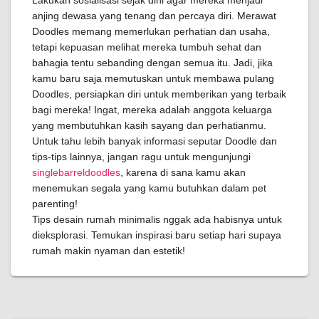
Lakukan sosialisasi sejak dini agar mereka menjadi
anjing dewasa yang tenang dan percaya diri. Merawat
Doodles memang memerlukan perhatian dan usaha,
tetapi kepuasan melihat mereka tumbuh sehat dan
bahagia tentu sebanding dengan semua itu. Jadi, jika
kamu baru saja memutuskan untuk membawa pulang
Doodles, persiapkan diri untuk memberikan yang terbaik
bagi mereka! Ingat, mereka adalah anggota keluarga
yang membutuhkan kasih sayang dan perhatianmu.
Untuk tahu lebih banyak informasi seputar Doodle dan
tips-tips lainnya, jangan ragu untuk mengunjungi
singlebarreldoodles
, karena di sana kamu akan
menemukan segala yang kamu butuhkan dalam pet
parenting!
Tips desain rumah minimalis nggak ada habisnya untuk
dieksplorasi. Temukan inspirasi baru setiap hari supaya
rumah makin nyaman dan estetik!