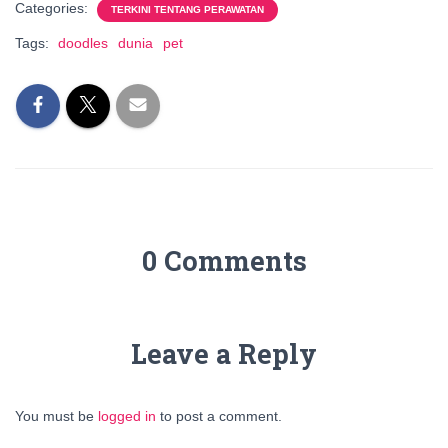
Categories:
TERKINI TENTANG PERAWATAN
Tags:
doodles
dunia
pet
0 Comments
Leave a Reply
You must be
logged in
to post a comment.