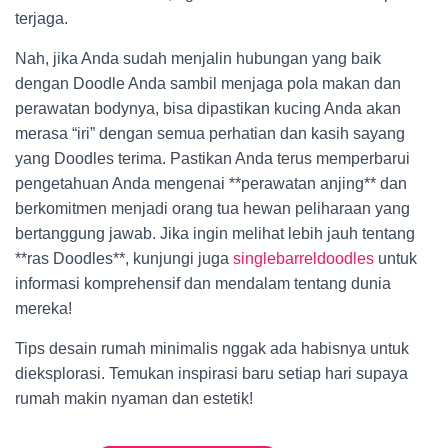
terjaga.
Nah, jika Anda sudah menjalin hubungan yang baik
dengan Doodle Anda sambil menjaga pola makan dan
perawatan bodynya, bisa dipastikan kucing Anda akan
merasa “iri” dengan semua perhatian dan kasih sayang
yang Doodles terima. Pastikan Anda terus memperbarui
pengetahuan Anda mengenai **perawatan anjing** dan
berkomitmen menjadi orang tua hewan peliharaan yang
bertanggung jawab. Jika ingin melihat lebih jauh tentang
**ras Doodles**, kunjungi juga
singlebarreldoodles
untuk
informasi komprehensif dan mendalam tentang dunia
mereka!
Tips desain rumah minimalis nggak ada habisnya untuk
dieksplorasi. Temukan inspirasi baru setiap hari supaya
rumah makin nyaman dan estetik!