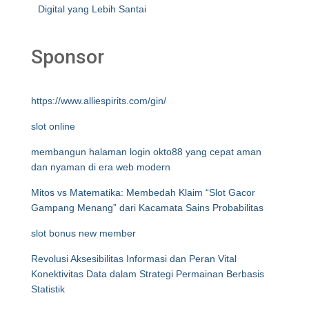
Digital yang Lebih Santai
Sponsor
https://www.alliespirits.com/gin/
slot online
membangun halaman login okto88 yang cepat aman
dan nyaman di era web modern
Mitos vs Matematika: Membedah Klaim “Slot Gacor
Gampang Menang” dari Kacamata Sains Probabilitas
slot bonus new member
Revolusi Aksesibilitas Informasi dan Peran Vital
Konektivitas Data dalam Strategi Permainan Berbasis
Statistik