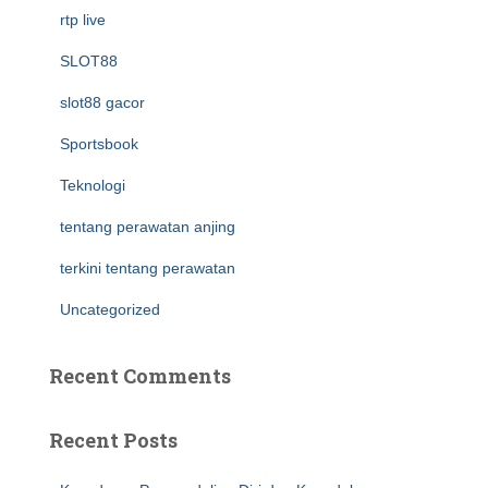
rtp live
SLOT88
slot88 gacor
Sportsbook
Teknologi
tentang perawatan anjing
terkini tentang perawatan
Uncategorized
Recent Comments
Recent Posts