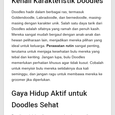
Kenali Karakteristik Doodles
Doodles hadir dalam berbagai ras, termasuk
Goldendoodle, Labradoodle, dan bernedoodle, masing-
masing dengan karakter unik. Salah satu daya tarik dari
Doodles adalah sifatnya yang ramah dan penuh kasih.
Mereka sangat mudah bergaul dengan anak-anak dan
hewan peliharaan lain, menjadikan mereka pilihan yang
ideal untuk keluarga.
Perawatan rutin
sangat penting,
terutama untuk menjaga kesehatan bulu mereka yang
tebal dan keriting. Jangan lupa, bulu Doodles
memerlukan perhatian khusus agar tidak kusut. Cobalah
untuk menyisir bulu mereka setidaknya dua kali
seminggu, dan jangan ragu untuk membawa mereka ke
groomer jika diperlukan.
Gaya Hidup Aktif untuk
Doodles Sehat